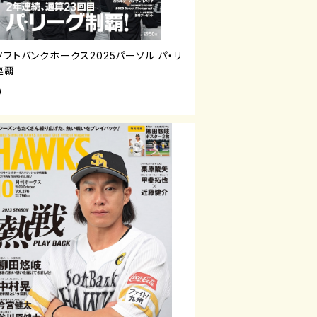
フトバンクホークス2025パーソル パ・リ
連覇
0