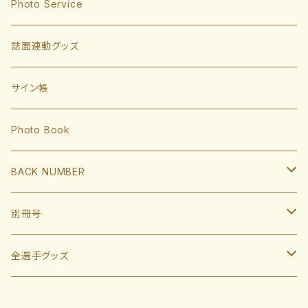
東浜巨
捕手
Photo Service
有原航平
甲斐拓也
内野手
誌面連動グッズ
大津亮介
海野隆司
川瀬晃
外野手
サイン帳
岩井俊介
谷川原健太
山川穂高
近藤健介
監督・コーチ
Photo Book
L.モイネロ
渡邉陸
今宮健太
中村晃
小久保裕紀監督
BACK NUMBER
杉山一樹
嶺井博希
牧原大成
柳田悠岐
斉藤和巳
2022
別冊号
前田悠伍
盛島稜大
周東佑京
佐藤直樹
城島健司CBO
2021
2019
全選手グッズ
大関友久
大友宗
栗原陵矢
正木智也
大越基
2020
2018
ポスターカレンダー