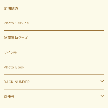
投手
定期購読
東浜巨
捕手
Photo Service
有原航平
甲斐拓也
内野手
誌面連動グッズ
大津亮介
海野隆司
川瀬晃
外野手
サイン帳
岩井俊介
谷川原健太
山川穂高
近藤健介
監督・コーチ
Photo Book
L.モイネロ
渡邉陸
今宮健太
中村晃
小久保裕紀監督
BACK NUMBER
杉山一樹
嶺井博希
牧原大成
柳田悠岐
斉藤和巳
2022
別冊号
前田悠伍
盛島稜大
周東佑京
佐藤直樹