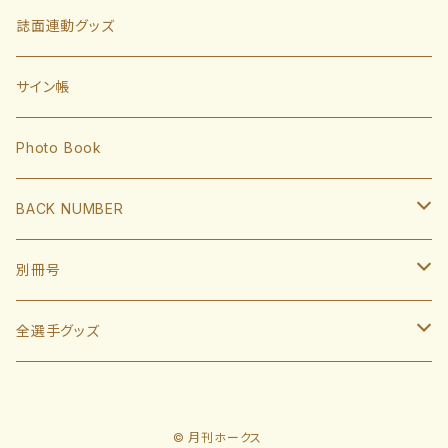
有原航平
甲斐拓也
内野手
誌面連動グッズ
大津亮介
海野隆司
川瀬晃
外野手
サイン帳
岩井俊介
谷川原健太
山川穂高
近藤健介
監督・コーチ
Photo Book
L.モイネロ
渡邉陸
今宮健太
中村晃
小久保裕紀監督
BACK NUMBER
杉山一樹
嶺井博希
牧原大成
柳田悠岐
斉藤和巳
2022
別冊号
前田悠伍
盛島稜大
周東佑京
佐藤直樹
城島健司CBO
2021
2019
全選手グッズ
大関友久
大友宗
栗原陵矢
正木智也
大越基
2020
2018
ポスターカレンダー
藤井皓哉
山本祐大
廣瀨隆太
柳町達
© 月刊ホークス