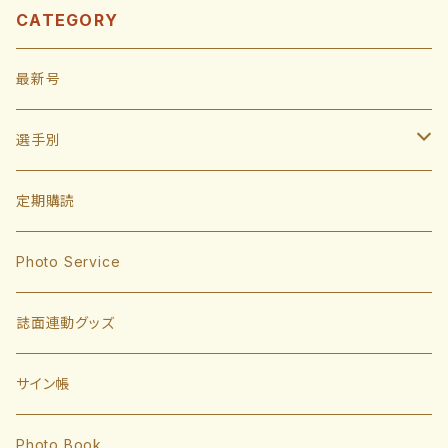
CATEGORY
最新号
選手別
投手
定期購読
東浜巨
捕手
Photo Service
有原航平
甲斐拓也
内野手
誌面連動グッズ
大津亮介
海野隆司
川瀬晃
外野手
サイン帳
岩井俊介
谷川原健太
山川穂高
近藤健介
監督・コーチ
Photo Book