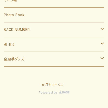
サイン帳
岩井俊介
谷川原健太
山川穂高
近藤健介
監督・コーチ
Photo Book
L.モイネロ
渡邉陸
今宮健太
中村晃
小久保裕紀監督
BACK NUMBER
杉山一樹
嶺井博希
牧原大成
柳田悠岐
斉藤和巳
2022
別冊号
前田悠伍
盛島稜大
周東佑京
佐藤直樹
城島健司CBO
2021
2019
全選手グッズ
大関友久
大友宗
栗原陵矢
正木智也
大越基
2020
2018
ポスターカレンダー
藤井皓哉
山本祐大
廣瀨隆太
柳町達
© 月刊ホークス
2019
2017
等身大タオル
Powered by
松本晴
野村勇
笹川吉康
2018
2022
板東湧梧