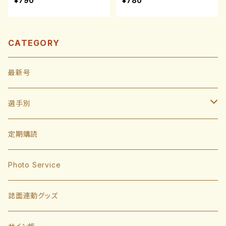
¥790
¥780
CATEGORY
最新号
選手別
投手
定期購読
東浜巨
捕手
Photo Service
有原航平
甲斐拓也
内野手
誌面連動グッズ
大津亮介
海野隆司
川瀬晃
外野手