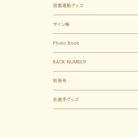
有原航平
甲斐拓也
内野手
誌面連動グッズ
大津亮介
海野隆司
川瀬晃
外野手
サイン帳
岩井俊介
谷川原健太
山川穂高
近藤健介
監督・コーチ
Photo Book
L.モイネロ
渡邉陸
今宮健太
中村晃
小久保裕紀監督
BACK NUMBER
杉山一樹
嶺井博希
牧原大成
柳田悠岐
斉藤和巳
2022
別冊号
前田悠伍
盛島稜大
周東佑京
佐藤直樹
城島健司CBO
2021
2019
全選手グッズ
大関友久
大友宗
栗原陵矢
正木智也
大越基
2020
2018
ポスターカレンダー
藤井皓哉
山本祐大
廣瀨隆太
柳町達
2019
2017
等身大タオル