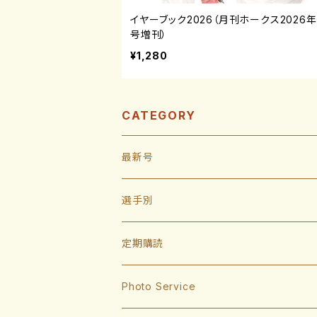
イヤーブック2026（月刊ホークス2026
号増刊）
¥1,280
CATEGORY
最新号
選手別
投手
定期購読
東浜巨
捕手
Photo Service