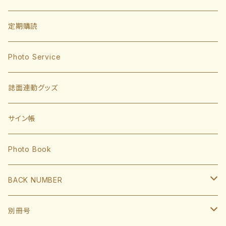
投手
定期購読
東浜巨
捕手
Photo Service
有原航平
甲斐拓也
内野手
誌面連動グッズ
大津亮介
海野隆司
川瀬晃
外野手
サイン帳
岩井俊介
谷川原健太
山川穂高
近藤健介
監督・コーチ
Photo Book
L.モイネロ
渡邉陸
今宮健太
中村晃
小久保裕紀監督
BACK NUMBER
杉山一樹
嶺井博希
牧原大成
柳田悠岐
斉藤和巳
2022
別冊号