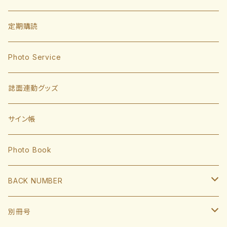
投手
定期購読
東浜巨
捕手
Photo Service
有原航平
甲斐拓也
内野手
誌面連動グッズ
大津亮介
海野隆司
川瀬晃
外野手
サイン帳
岩井俊介
谷川原健太
山川穂高
近藤健介
監督・コーチ
Photo Book
L.モイネロ
渡邉陸
今宮健太
中村晃
小久保裕紀監督
BACK NUMBER
杉山一樹
嶺井博希
牧原大成
柳田悠岐
斉藤和巳
2022
別冊号