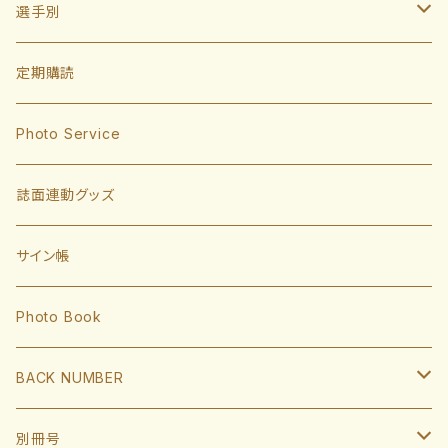
選手別
投手
定期購読
東浜巨
捕手
Photo Service
有原航平
甲斐拓也
内野手
誌面連動グッズ
大津亮介
海野隆司
川瀬晃
外野手
サイン帳
岩井俊介
谷川原健太
山川穂高
近藤健介
監督・コーチ
Photo Book
L.モイネロ
渡邉陸
今宮健太
中村晃
小久保裕紀監督
BACK NUMBER
杉山一樹
嶺井博希
牧原大成
柳田悠岐
斉藤和巳
2022
別冊号