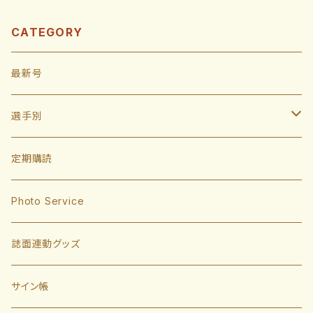
CATEGORY
最新号
選手別
投手
定期購読
東浜巨
捕手
Photo Service
有原航平
甲斐拓也
内野手
誌面連動グッズ
大津亮介
海野隆司
川瀬晃
外野手
サイン帳