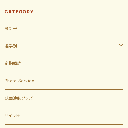
CATEGORY
最新号
選手別
投手
定期購読
東浜巨
捕手
Photo Service
有原航平
甲斐拓也
内野手
誌面連動グッズ
大津亮介
海野隆司
川瀬晃
外野手
サイン帳