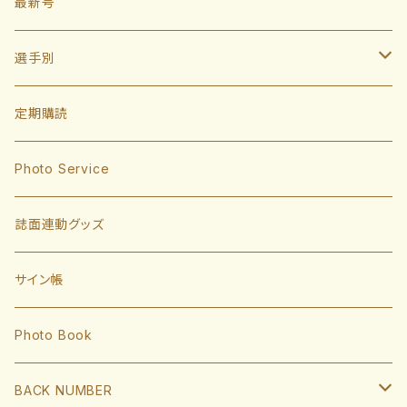
最新号
選手別
投手
定期購読
東浜巨
捕手
Photo Service
有原航平
甲斐拓也
内野手
誌面連動グッズ
大津亮介
海野隆司
川瀬晃
外野手
サイン帳
岩井俊介
谷川原健太
山川穂高
近藤健介
監督・コーチ
Photo Book
L.モイネロ
渡邉陸
今宮健太
中村晃
小久保裕紀監督
BACK NUMBER