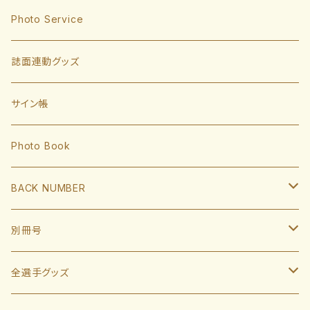
東浜巨
捕手
Photo Service
有原航平
甲斐拓也
内野手
誌面連動グッズ
大津亮介
海野隆司
川瀬晃
外野手
サイン帳
岩井俊介
谷川原健太
山川穂高
近藤健介
監督・コーチ
Photo Book
L.モイネロ
渡邉陸
今宮健太
中村晃
小久保裕紀監督
BACK NUMBER
杉山一樹
嶺井博希
牧原大成
柳田悠岐
斉藤和巳
2022
別冊号
前田悠伍
盛島稜大
周東佑京
佐藤直樹
城島健司CBO
2021
2019
全選手グッズ
大関友久
大友宗
栗原陵矢
正木智也
大越基