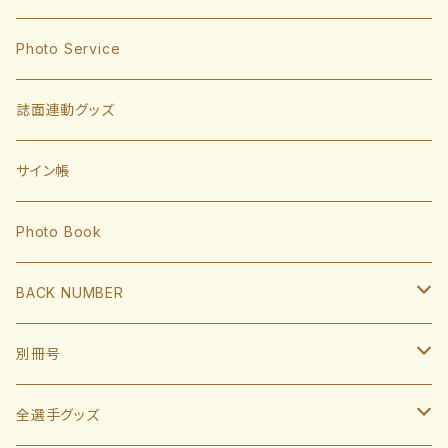
東浜巨
捕手
Photo Service
有原航平
甲斐拓也
内野手
誌面連動グッズ
大津亮介
海野隆司
川瀬晃
外野手
サイン帳
岩井俊介
谷川原健太
山川穂高
近藤健介
監督・コーチ
Photo Book
L.モイネロ
渡邉陸
今宮健太
中村晃
小久保裕紀監督
BACK NUMBER
杉山一樹
嶺井博希
牧原大成
柳田悠岐
斉藤和巳
2022
別冊号
前田悠伍
盛島稜大
周東佑京
佐藤直樹
城島健司CBO
2021
2019
全選手グッズ
大関友久
大友宗