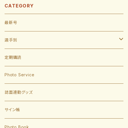
CATEGORY
最新号
選手別
投手
定期購読
東浜巨
捕手
Photo Service
有原航平
甲斐拓也
内野手
誌面連動グッズ
大津亮介
海野隆司
川瀬晃
外野手
サイン帳
岩井俊介
谷川原健太
山川穂高
近藤健介
監督・コーチ
Photo Book