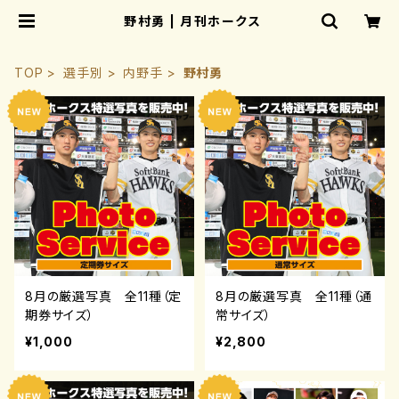
野村勇 | 月刊ホークス
TOP
選手別
内野手
野村勇
8月の厳選写真 全11種（定
8月の厳選写真 全11種（通
期券サイズ）
常サイズ）
¥1,000
¥2,800