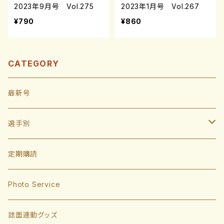
2023年9月号 Vol.275
2023年1月号 Vol.267
¥790
¥860
CATEGORY
最新号
選手別
投手
定期購読
東浜巨
捕手
Photo Service
有原航平
甲斐拓也
内野手
誌面連動グッズ