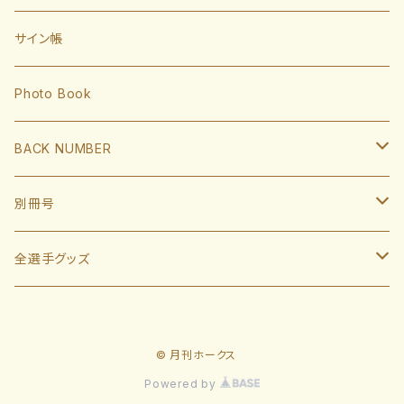
大津亮介
海野隆司
川瀬晃
外野手
サイン帳
岩井俊介
谷川原健太
山川穂高
近藤健介
監督・コーチ
Photo Book
L.モイネロ
渡邉陸
今宮健太
中村晃
小久保裕紀監督
BACK NUMBER
杉山一樹
嶺井博希
牧原大成
柳田悠岐
斉藤和巳
2022
別冊号
前田悠伍
盛島稜大
周東佑京
佐藤直樹
城島健司CBO
2021
2019
全選手グッズ
大関友久
大友宗
栗原陵矢
正木智也
大越基
2020
2018
ポスターカレンダー
藤井皓哉
山本祐大
廣瀨隆太
柳町達
© 月刊ホークス
2019
2017
等身大タオル
Powered by
松本晴
野村勇
笹川吉康