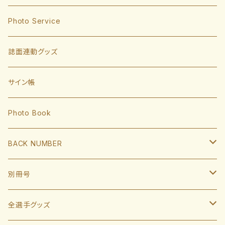
東浜巨
捕手
Photo Service
有原航平
甲斐拓也
内野手
誌面連動グッズ
大津亮介
海野隆司
川瀬晃
外野手
サイン帳
岩井俊介
谷川原健太
山川穂高
近藤健介
監督・コーチ
Photo Book
L.モイネロ
渡邉陸
今宮健太
中村晃
小久保裕紀監督
BACK NUMBER
杉山一樹
嶺井博希
牧原大成
柳田悠岐
斉藤和巳
2022
別冊号
前田悠伍
盛島稜大
周東佑京
佐藤直樹
城島健司CBO
2021
2019
全選手グッズ
大関友久
大友宗
栗原陵矢