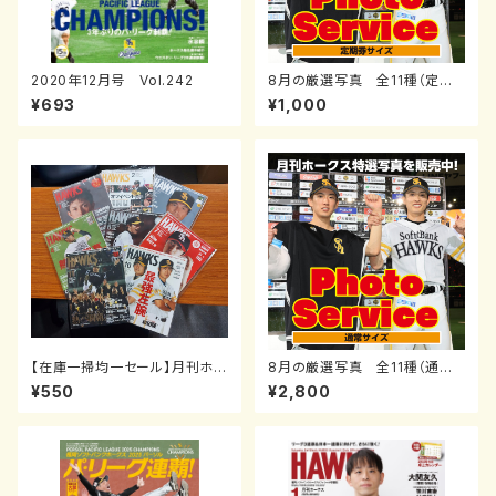
2020年12月号 Vol.242
8月の厳選写真 全11種（定期
券サイズ）
¥693
¥1,000
【在庫一掃均一セール】月刊ホー
8月の厳選写真 全11種（通常
クス2010年1～12月号
サイズ）
¥550
¥2,800