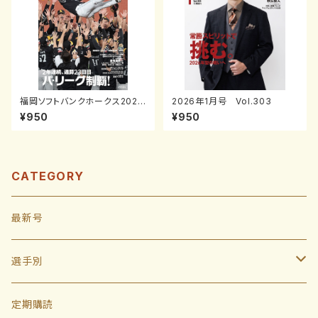
福岡ソフトバンクホークス2025
2026年1月号 Vol.303
パーソル パ・リーグ連覇
¥950
¥950
CATEGORY
最新号
選手別
投手
定期購読