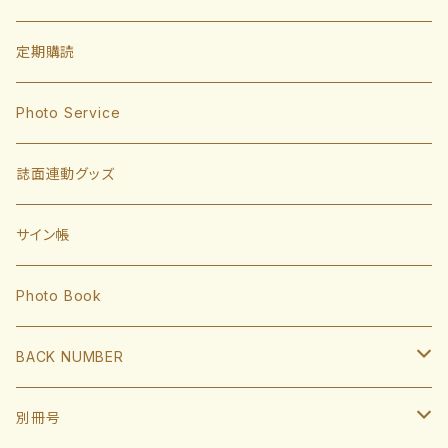
投手
定期購読
東浜巨
捕手
Photo Service
有原航平
甲斐拓也
内野手
誌面連動グッズ
大津亮介
海野隆司
川瀬晃
外野手
サイン帳
岩井俊介
谷川原健太
山川穂高
近藤健介
監督・コーチ
Photo Book
L.モイネロ
渡邉陸
今宮健太
中村晃
小久保裕紀監督
BACK NUMBER
杉山一樹
嶺井博希
牧原大成
柳田悠岐
斉藤和巳
2022
別冊号