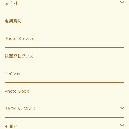
選手別
投手
定期購読
東浜巨
捕手
Photo Service
有原航平
甲斐拓也
内野手
誌面連動グッズ
大津亮介
海野隆司
川瀬晃
外野手
サイン帳
岩井俊介
谷川原健太
山川穂高
近藤健介
監督・コーチ
Photo Book
L.モイネロ
渡邉陸
今宮健太
中村晃
小久保裕紀監督
BACK NUMBER
杉山一樹
嶺井博希
牧原大成
柳田悠岐
斉藤和巳
2022
別冊号