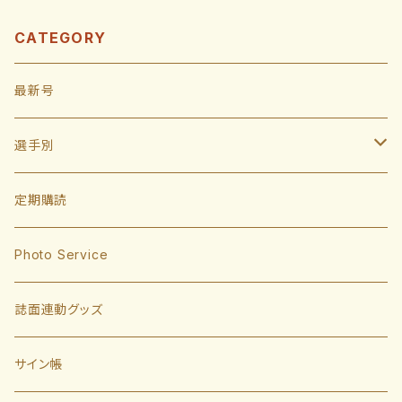
CATEGORY
最新号
選手別
投手
定期購読
東浜巨
捕手
Photo Service
有原航平
甲斐拓也
内野手
誌面連動グッズ
大津亮介
海野隆司
川瀬晃
外野手
サイン帳