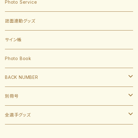
東浜巨
捕手
Photo Service
有原航平
甲斐拓也
内野手
誌面連動グッズ
大津亮介
海野隆司
川瀬晃
外野手
サイン帳
岩井俊介
谷川原健太
山川穂高
近藤健介
監督・コーチ
Photo Book
L.モイネロ
渡邉陸
今宮健太
中村晃
小久保裕紀監督
BACK NUMBER
杉山一樹
嶺井博希
牧原大成
柳田悠岐
斉藤和巳
2022
別冊号
前田悠伍
盛島稜大
周東佑京
佐藤直樹
城島健司CBO
2021
2019
全選手グッズ
大関友久
大友宗
栗原陵矢
正木智也
大越基
2020
2018
ポスターカレンダー