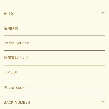
選手別
投手
定期購読
東浜巨
捕手
Photo Service
有原航平
甲斐拓也
内野手
誌面連動グッズ
大津亮介
海野隆司
川瀬晃
外野手
サイン帳
岩井俊介
谷川原健太
山川穂高
近藤健介
監督・コーチ
Photo Book
L.モイネロ
渡邉陸
今宮健太
中村晃
小久保裕紀監督
BACK NUMBER