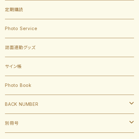
投手
定期購読
東浜巨
捕手
Photo Service
有原航平
甲斐拓也
内野手
誌面連動グッズ
大津亮介
海野隆司
川瀬晃
外野手
サイン帳
岩井俊介
谷川原健太
山川穂高
近藤健介
監督・コーチ
Photo Book
L.モイネロ
渡邉陸
今宮健太
中村晃
小久保裕紀監督
BACK NUMBER
杉山一樹
嶺井博希
牧原大成
柳田悠岐
斉藤和巳
2022
別冊号
前田悠伍
盛島稜大
周東佑京
佐藤直樹
城島健司CBO