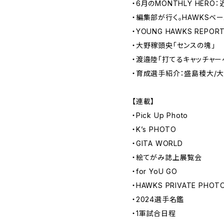
・6月のMONTHLY HERO
・編集部が行く。HAWKS
・YOUNG HAWKS REPORT
・大野稼頭央「センスの塊」
・渡邉陸「打てるキャッチャー
・育成選手紹介：盛島稜大/
【連載】
・Pick Up Photo
・K’s PHOTO
・GITA WORLD
・絵てがみ誌上展覧会
・for YoU GO
・HAWKS PRIVATE PHOT
・2024選手名鑑
・1軍試合日程