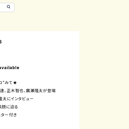
6
available
コ”みて★
達、正木智也、廣瀬隆太が登場
隆太にインタビュー
素顔に迫る
スター付き