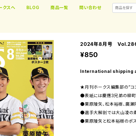
ークスへ
BLOG
商品一覧
問い合わせ
2024年8月号 Vol.28
¥850
International shipping 
★月刊ホークス編集部の”コ
●表紙には慶應3兄弟の柳町
●栗原陵矢、松本裕樹、廣瀬
●選手大解剖では大山凌の
●栗原陵矢と松本裕樹のポ