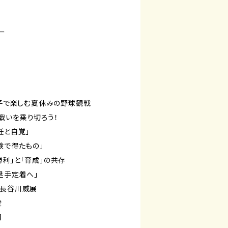
ー
親子で楽しむ夏休みの野球観戦
戦いを乗り切ろう！
任と自覚」
験で得たもの」
利」と「育成」の共存
塁手定着へ」
：長谷川威展
凌
月