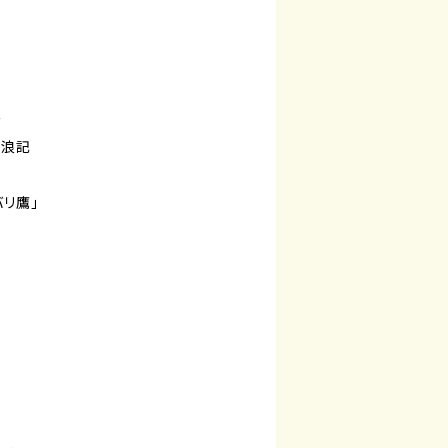
ー
放浪記
バリ鷹」