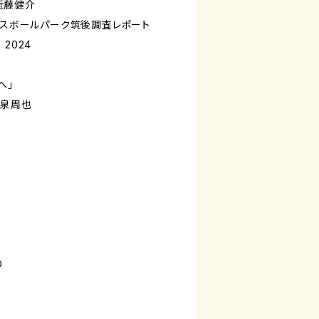
：近藤健介
ベースボールパーク筑後調査レポート
 2024
へ」
大泉周也
O