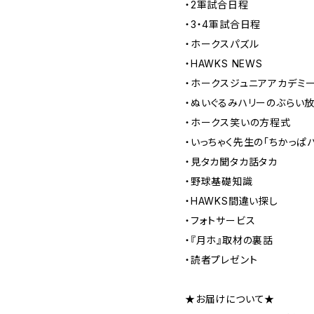
・2軍試合日程
・3・4軍試合日程
・ホークスパズル
・HAWKS NEWS
・ホークスジュニアアカデミ
・ぬいぐるみハリーのぶらい
・ホークス笑いの方程式
・いっちゃく先生の「ちかっぱ
・見タカ聞タカ話タカ
・野球基礎知識
・HAWKS間違い探し
・フォトサービス
・『月ホ』取材の裏話
・読者プレゼント
★お届けについて★