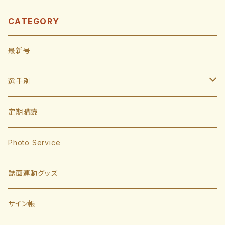
CATEGORY
最新号
選手別
投手
定期購読
東浜巨
捕手
Photo Service
有原航平
甲斐拓也
内野手
誌面連動グッズ
大津亮介
海野隆司
川瀬晃
外野手
サイン帳