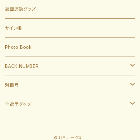
有原航平
甲斐拓也
内野手
誌面連動グッズ
大津亮介
海野隆司
川瀬晃
外野手
サイン帳
岩井俊介
谷川原健太
山川穂高
近藤健介
監督・コーチ
Photo Book
L.モイネロ
渡邉陸
今宮健太
中村晃
小久保裕紀監督
BACK NUMBER
杉山一樹
嶺井博希
牧原大成
柳田悠岐
斉藤和巳
2022
別冊号
前田悠伍
盛島稜大
周東佑京
佐藤直樹
城島健司CBO
2021
2019
全選手グッズ
大関友久
大友宗
栗原陵矢
正木智也
大越基
2020
2018
ポスターカレンダー
藤井皓哉
山本祐大
廣瀨隆太
柳町達
© 月刊ホークス