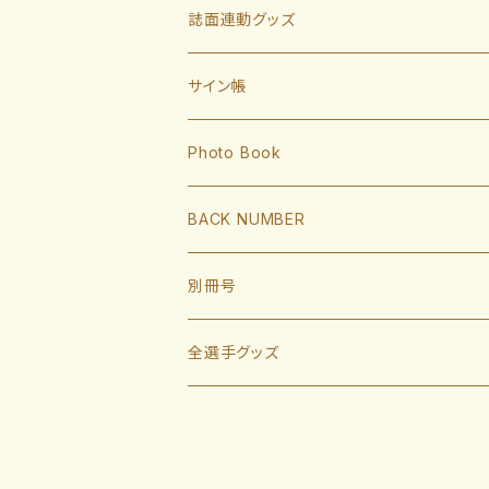
有原航平
甲斐拓也
内野手
誌面連動グッズ
大津亮介
海野隆司
川瀬晃
外野手
サイン帳
岩井俊介
谷川原健太
山川穂高
近藤健介
監督・コーチ
Photo Book
L.モイネロ
渡邉陸
今宮健太
中村晃
小久保裕紀監督
BACK NUMBER
杉山一樹
嶺井博希
牧原大成
柳田悠岐
斉藤和巳
2022
別冊号
前田悠伍
盛島稜大
周東佑京
佐藤直樹
城島健司CBO
2021
2019
全選手グッズ
大関友久
大友宗
栗原陵矢
正木智也
大越基
2020
2018
ポスターカレンダー
藤井皓哉
山本祐大
廣瀨隆太
柳町達
2019
2017
等身大タオル