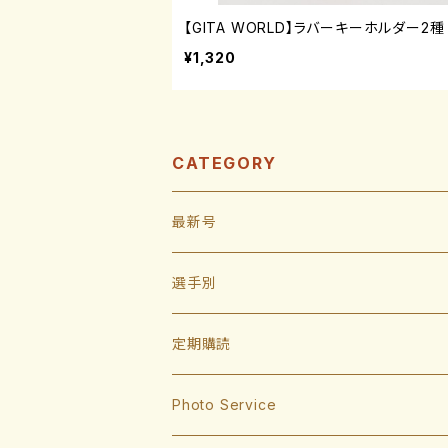
【GITA WORLD】ラバーキーホルダー2種
¥1,320
CATEGORY
最新号
選手別
投手
定期購読
東浜巨
捕手
Photo Service