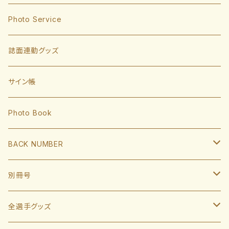
東浜巨
捕手
Photo Service
有原航平
甲斐拓也
内野手
誌面連動グッズ
大津亮介
海野隆司
川瀬晃
外野手
サイン帳
岩井俊介
谷川原健太
山川穂高
近藤健介
監督・コーチ
Photo Book
L.モイネロ
渡邉陸
今宮健太
中村晃
小久保裕紀監督
BACK NUMBER
杉山一樹
嶺井博希
牧原大成
柳田悠岐
斉藤和巳
2022
別冊号
前田悠伍
盛島稜大
周東佑京
佐藤直樹
城島健司CBO
2021
2019
全選手グッズ
大関友久
大友宗
栗原陵矢
正木智也