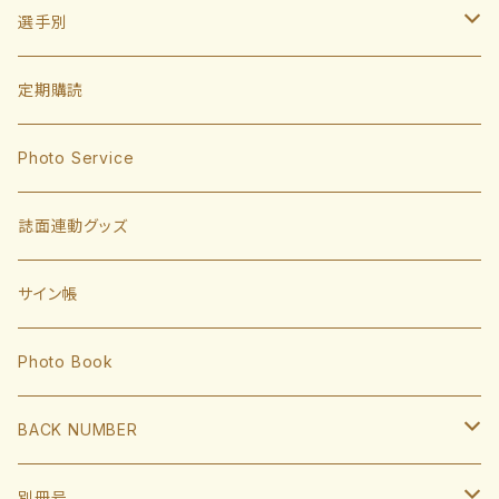
選手別
投手
定期購読
東浜巨
捕手
Photo Service
有原航平
甲斐拓也
内野手
誌面連動グッズ
大津亮介
海野隆司
川瀬晃
外野手
サイン帳
岩井俊介
谷川原健太
山川穂高
近藤健介
監督・コーチ
Photo Book
L.モイネロ
渡邉陸
今宮健太
中村晃
小久保裕紀監督
BACK NUMBER
杉山一樹
嶺井博希
牧原大成
柳田悠岐
斉藤和巳
2022
別冊号