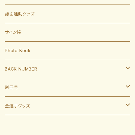
有原航平
甲斐拓也
内野手
誌面連動グッズ
大津亮介
海野隆司
川瀬晃
外野手
サイン帳
岩井俊介
谷川原健太
山川穂高
近藤健介
監督・コーチ
Photo Book
L.モイネロ
渡邉陸
今宮健太
中村晃
小久保裕紀監督
BACK NUMBER
杉山一樹
嶺井博希
牧原大成
柳田悠岐
斉藤和巳
2022
別冊号
前田悠伍
盛島稜大
周東佑京
佐藤直樹
城島健司CBO
2021
2019
全選手グッズ
大関友久
大友宗
栗原陵矢
正木智也
大越基
2020
2018
ポスターカレンダー
藤井皓哉
山本祐大
廣瀨隆太