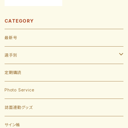
CATEGORY
最新号
選手別
投手
定期購読
東浜巨
捕手
Photo Service
有原航平
甲斐拓也
内野手
誌面連動グッズ
大津亮介
海野隆司
川瀬晃
外野手
サイン帳