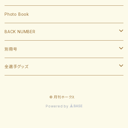
岩井俊介
谷川原健太
山川穂高
近藤健介
監督・コーチ
Photo Book
L.モイネロ
渡邉陸
今宮健太
中村晃
小久保裕紀監督
BACK NUMBER
杉山一樹
嶺井博希
牧原大成
柳田悠岐
斉藤和巳
2022
別冊号
前田悠伍
盛島稜大
周東佑京
佐藤直樹
城島健司CBO
2021
2019
全選手グッズ
大関友久
大友宗
栗原陵矢
正木智也
大越基
2020
2018
ポスターカレンダー
藤井皓哉
山本祐大
廣瀨隆太
柳町達
© 月刊ホークス
2019
2017
等身大タオル
Powered by
松本晴
野村勇
笹川吉康
2018
2022
板東湧梧
緒方理貢
緒方理貢