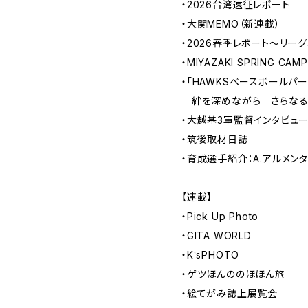
・2026台湾遠征レポート
・大関MEMO（新連載）
・2026春季レポート～リー
・MIYAZAKI SPRING CAM
・「HAWKSベースボールパー
絆を深めながら さらなる
・大越基3軍監督インタビュ
・筑後取材日誌
・育成選手紹介：A.アルメン
【連載】
・Pick Up Photo
・GITA WORLD
・K‛sPHOTO
・ゲツほんののほほん旅
・絵てがみ誌上展覧会