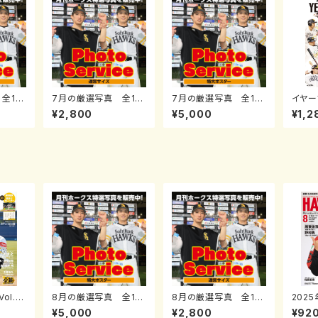
全11
7月の厳選写真 全11
7月の厳選写真 全11
イヤー
）
種（通常サイズ）
種（特大ポスターサイ
刊ホー
¥2,800
¥5,000
¥1,2
ズ）
号増
ol.3
8月の厳選写真 全11
8月の厳選写真 全11
2025
種（特大ポスターサイ
種（通常サイズ）
98
¥5,000
¥2,800
¥92