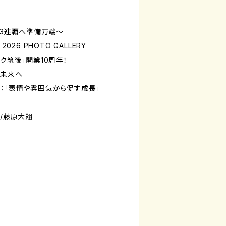
グ3連覇へ準備万端～
P 2026 PHOTO GALLERY
ク筑後」開業10周年！
未来へ
ー：「表情や雰囲気から促す成長」
タ/藤原大翔