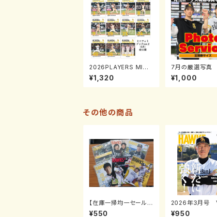
2026PLAYERS MINI
7月の厳選写真 
PHOTO BOOK「プレ
種（定期券サイズ
¥1,320
¥1,000
イヤーズミニフォトブッ
ク」ver.2(5月)0731-0
817
その他の商品
【在庫一掃均一セール】
2026年3月号 V
月刊ホークス2012年1
05
¥550
¥950