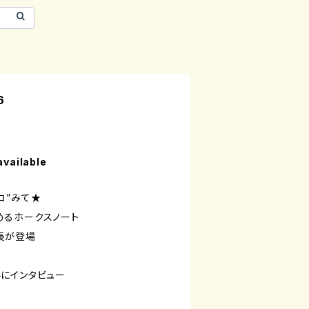
6
available
コ”みて★
めるホークスノート
長が登場
にインタビュー