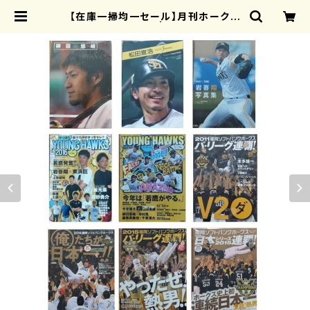
【在庫一掃均一セール】月刊ホークス
別冊第一弾 全9種 | 月刊ホークス