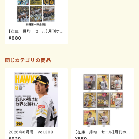
【在庫一掃均一セール】月刊ホー
クス別冊第一弾 全9種
¥880
同じカテゴリの商品
2026年6月号 Vol.308
【在庫一掃均一セール】月刊ホー
クス2018年1、3～7、9～10月
¥920
¥550