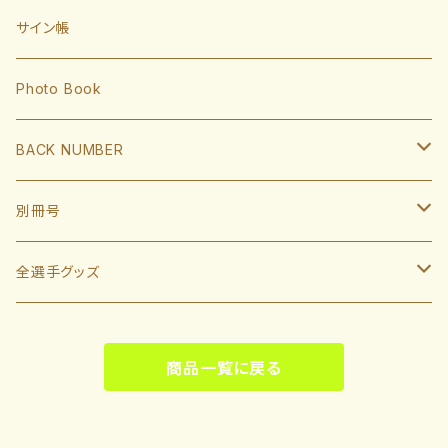
大津亮介
海野隆司
川瀬晃
外野手
サイン帳
岩井俊介
谷川原健太
山川穂高
近藤健介
監督・コーチ
Photo Book
L.モイネロ
渡邉陸
今宮健太
中村晃
小久保裕紀監督
BACK NUMBER
杉山一樹
嶺井博希
牧原大成
柳田悠岐
斉藤和巳
2022
別冊号
前田悠伍
盛島稜大
周東佑京
佐藤直樹
城島健司CBO
2021
2019
全選手グッズ
大関友久
大友宗
栗原陵矢
正木智也
大越基
2020
2018
ポスターカレンダー
藤井皓哉
山本祐大
廣瀨隆太
商品一覧に戻る
柳町達
2019
2017
等身大タオル
松本晴
野村勇
笹川吉康