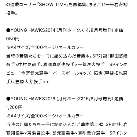
の連載コーナー「SHOW TIME」を再編集。まるごと一冊岩嵜翔
投手。
●YOUNG HAWKS2014（月刊ホークス14/8月号増刊）定価
980円
※A4サイズ/全100ページ/オールカラー
当時の若鷹たちを一冊に詰め込んだ若鷹本。SP対談：柳田悠岐
選手×中村晃選手、嘉弥真新也投手×千賀滉大投手 SPインタ
ビュー：今宮健太選手 ベースボールキッズ：拓也（甲斐拓也選
手）、笠原大芽投手etc
●YOUNG HAWKS2016（月刊ホークス16/8月号増刊）定価
1,200円
※A4サイズ/全100ページ/オールカラー
当時の若鷹たちを一冊に詰め込んだ若鷹本第二弾。SP対談：岩
嵜翔投手×東浜巨投手、釜元豪選手×真砂勇介選手 SPインタ