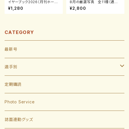
イヤーブック2026（月刊ホーク
8月の厳選写真 全11種（通常
ス2026年4月号増刊）
サイズ）
¥1,280
¥2,800
CATEGORY
最新号
選手別
投手
定期購読
東浜巨
捕手
Photo Service
有原航平
甲斐拓也
内野手
誌面連動グッズ