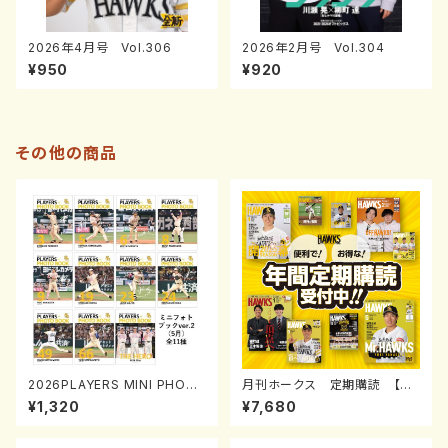
2026年4月号 Vol.306
2026年2月号 Vol.304
¥950
¥920
その他の商品
2026PLAYERS MINI PHOT
月刊ホークス 定期購読 【通
O BOOK「プレイヤーズミニフォ
常】
¥1,320
¥7,680
トブック」ver.2(5月)0731-081
7