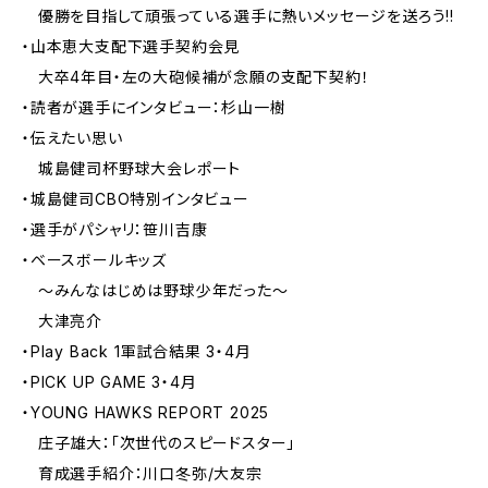
優勝を目指して頑張っている選手に熱いメッセージを送ろう!!
・山本恵大支配下選手契約会見
大卒4年目・左の大砲候補が念願の支配下契約！
・読者が選手にインタビュー：杉山一樹
・伝えたい思い
城島健司杯野球大会レポート
・城島健司CBO特別インタビュー
・選手がパシャリ：笹川吉康
・ベースボールキッズ
～みんなはじめは野球少年だった～
大津亮介
・Play Back 1軍試合結果 3・4月
・PICK UP GAME 3・4月
・YOUNG HAWKS REPORT 2025
庄子雄大：「次世代のスピードスター」
育成選手紹介：川口冬弥/大友宗