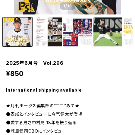
1
/13
2025年6月号 Vol.296
¥850
International shipping available
★月刊ホークス編集部の”ココ”みて★
●表紙とインタビューに今宮健太が登場
●愛する男さ中村晃 18年を振り返る
●城島健司CBOにインタビュー