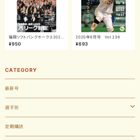
福岡ソフトバンクホークス2025
2020年6月号 Vol.236
パーソル パ・リーグ連覇
¥950
¥693
CATEGORY
最新号
選手別
投手
定期購読