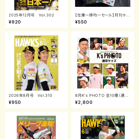
2025年12月号 Vol.302
【在庫一掃均一セール】月刊ホー
クス2010年1～12月号
¥920
¥550
2026年8月号 Vol.310
8月K's PHOTO 全10種（通常
サイズ）
¥950
¥2,800