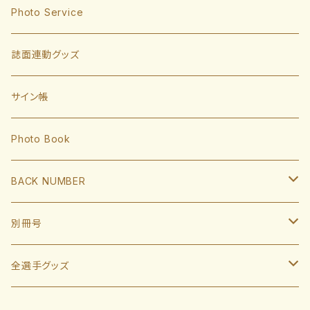
東浜巨
捕手
Photo Service
有原航平
甲斐拓也
内野手
誌面連動グッズ
大津亮介
海野隆司
川瀬晃
外野手
サイン帳
岩井俊介
谷川原健太
山川穂高
近藤健介
監督・コーチ
Photo Book
L.モイネロ
渡邉陸
今宮健太
中村晃
小久保裕紀監督
BACK NUMBER
杉山一樹
嶺井博希
牧原大成
柳田悠岐
斉藤和巳
2022
別冊号
前田悠伍
盛島稜大
周東佑京
佐藤直樹
城島健司CBO
2021
2019
全選手グッズ
大関友久
大友宗
栗原陵矢
正木智也
大越基
2020
2018
ポスターカレンダー