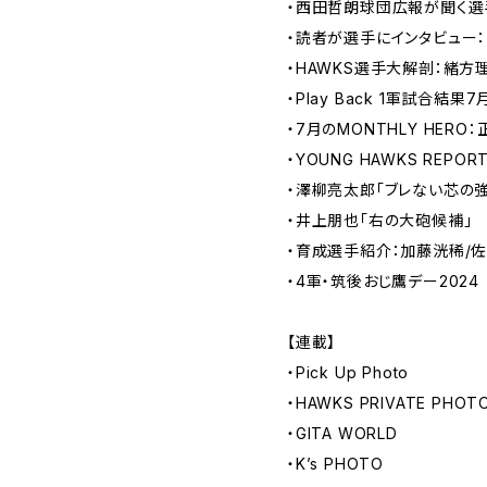
・西田哲朗球団広報が聞く選
・読者が選手にインタビュー
・HAWKS選手大解剖：緒方
・Play Back 1軍試合結果7
・7月のMONTHLY HERO
・YOUNG HAWKS REPORT
・澤柳亮太郎「ブレない芯の強
・井上朋也「右の大砲候補」
・育成選手紹介：加藤洸稀/
・4軍・筑後おじ鷹デー2024
【連載】
・Pick Up Photo
・HAWKS PRIVATE PHOT
・GITA WORLD
・K’s PHOTO