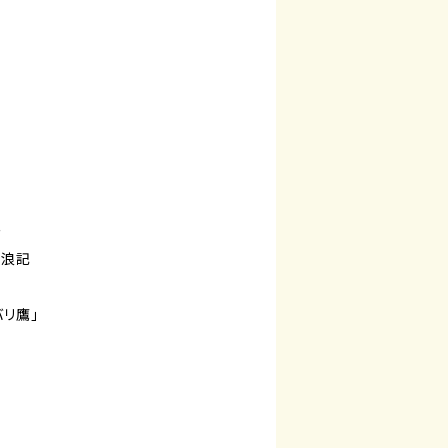
ー
放浪記
バリ鷹」