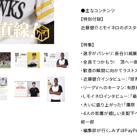
●主なコンテンツ
【特別付録】
近藤健介とモイネロのポスタ
【特集】
・選手がパシャリ：長谷川威
・全員でつかもう！ 頂へ一
・歓喜の瞬間に向かてラスト
・近藤健介インタビュー：「球
・リーグVへのキーマン：有原
・L.モイネロインタビュー：「
・大いに盛り上がった！「鷹祭 S
・4人の若鷹が嬉しい支配下
綜一郎
・編集部が行く。みずほPay