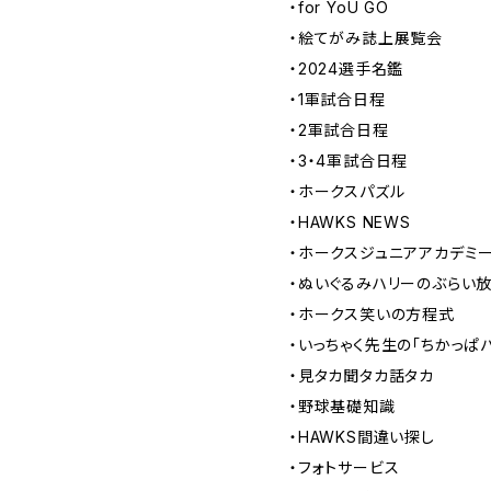
・for YoU GO
・絵てがみ誌上展覧会
・2024選手名鑑
・1軍試合日程
・2軍試合日程
・3・4軍試合日程
・ホークスパズル
・HAWKS NEWS
・ホークスジュニアアカデミ
・ぬいぐるみハリーのぶらい
・ホークス笑いの方程式
・いっちゃく先生の「ちかっぱ
・見タカ聞タカ話タカ
・野球基礎知識
・HAWKS間違い探し
・フォトサービス