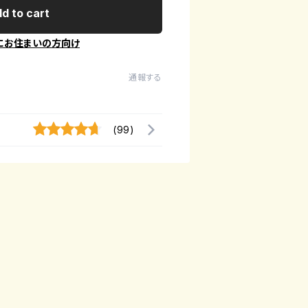
d to cart
にお住まいの方向け
通報する
(99)