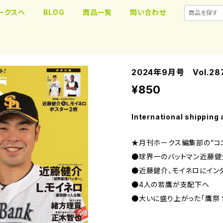
ークスへ
BLOG
商品一覧
問い合わせ
2024年9月号 Vol.28
¥850
International shipping 
★月刊ホークス編集部の”コ
●球界一のバットマン近藤
●近藤健介、モイネロにイン
●4人の若鷹が支配下へ
●大いに盛り上がった「鷹祭 S