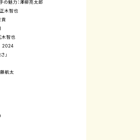
手の魅力：澤柳亮太郎
：正木智也
理貢
月
：正木智也
 2024
さ」
佐藤航太
O