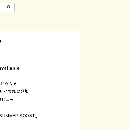
7
available
コ”みて★
健介が表紙に登場
タビュー
UMMER BOOST」