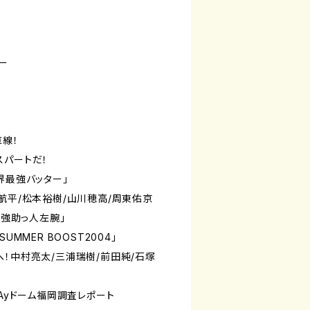
ー
展
直線！
スパートだ！
界最強バッター」
航平/松本裕樹/山川穂高/周東佑京
最強助っ人左腕」
UMMER BOOST2004」
へ！中村亮太/三浦瑞樹/前田純/石塚
PAyドーム福岡調査レポート