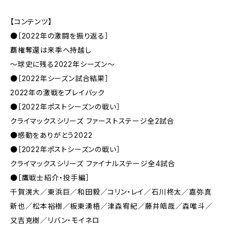
【コンテンツ】
●［2022年の激闘を振り返る］
覇権奪還は来季へ持越し
～球史に残る2022年シーズン～
●［2022年シーズン試合結果］
2022年の激戦をプレイバック
●［2022年ポストシーズンの戦い］
クライマックスシリーズ ファーストステージ全2試合
●感動をありがとう2022
●［2022年ポストシーズンの戦い］
クライマックスシリーズ ファイナルステージ全4試合
●［鷹戦士紹介・投手編］
千賀滉大／東浜巨／和田毅／コリン・レイ／石川柊太／嘉弥真
新也／松本裕樹／板東湧梧／津森宥紀／藤井皓哉／森唯斗／
又吉克樹／リバン・モイネロ