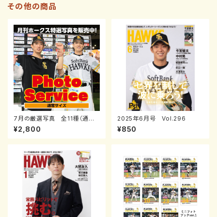
その他の商品
7月の厳選写真 全11種（通常
2025年6月号 Vol.296
サイズ）
¥2,800
¥850