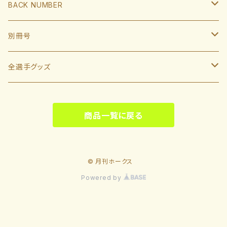
中村晃
小久保裕紀監督
BACK NUMBER
杉山一樹
嶺井博希
牧原大成
柳田悠岐
斉藤和巳
2022
別冊号
前田悠伍
盛島稜大
周東佑京
佐藤直樹
城島健司CBO
2021
2019
全選手グッズ
大関友久
大友宗
栗原陵矢
正木智也
大越基
2020
2018
ポスターカレンダー
藤井皓哉
山本祐大
廣瀨隆太
商品一覧に戻る
柳町達
2019
2017
等身大タオル
松本晴
野村勇
笹川吉康
2018
2022
© 月刊ホークス
板東湧梧
緒方理貢
緒方理貢
Powered by
2017
2023
大山凌
井上朋也
川村友斗
2023
2024
長谷川威展