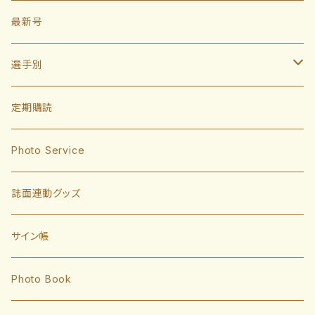
最新号
選手別
投手
定期購読
東浜巨
捕手
Photo Service
有原航平
甲斐拓也
内野手
誌面連動グッズ
大津亮介
海野隆司
川瀬晃
外野手
サイン帳
岩井俊介
谷川原健太
山川穂高
近藤健介
監督・コーチ
Photo Book
L.モイネロ
渡邉陸
今宮健太