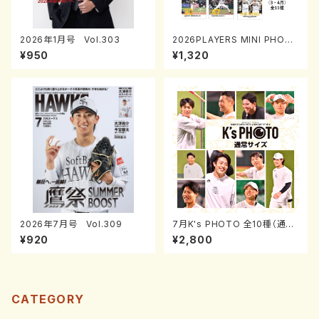
2026年1月号 Vol.303
2026PLAYERS MINI PHOT
O BOOK「プレイヤーズミニフォ
¥950
¥1,320
トブック」ver.1(3・4月)0731-0
817
2026年7月号 Vol.309
7月K's PHOTO 全10種（通常
サイズ）
¥920
¥2,800
CATEGORY