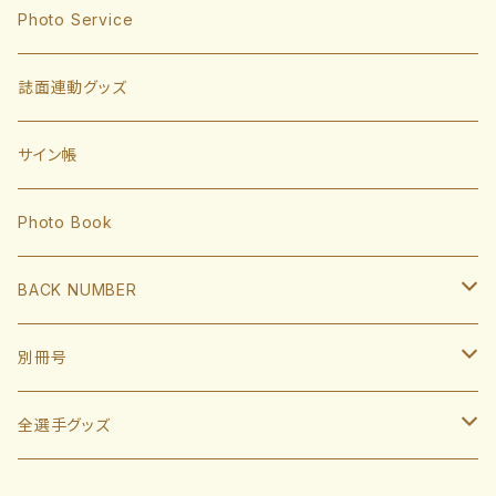
東浜巨
捕手
Photo Service
有原航平
甲斐拓也
内野手
誌面連動グッズ
大津亮介
海野隆司
川瀬晃
外野手
サイン帳
岩井俊介
谷川原健太
山川穂高
近藤健介
監督・コーチ
Photo Book
L.モイネロ
渡邉陸
今宮健太
中村晃
小久保裕紀監督
BACK NUMBER
杉山一樹
嶺井博希
牧原大成
柳田悠岐
斉藤和巳
2022
別冊号
前田悠伍
盛島稜大
周東佑京
佐藤直樹
城島健司CBO
2021
2019
全選手グッズ
大関友久
大友宗
栗原陵矢
正木智也
大越基
2020
2018
ポスターカレンダー