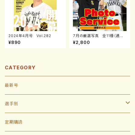
2024年4月号 Vol.282
7月の厳選写真 全11種（通常
サイズ）
¥890
¥2,800
CATEGORY
最新号
選手別
投手
定期購読