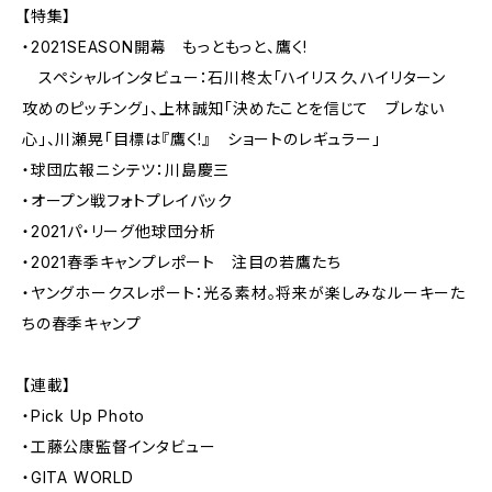
【特集】
・2021SEASON開幕 もっともっと、鷹く!
スペシャルインタビュー：石川柊太「ハイリスク、ハイリターン
攻めのピッチング」、上林誠知「決めたことを信じて ブレない
心」、川瀬晃「目標は『鷹く!』 ショートのレギュラー」
・球団広報ニシテツ：川島慶三
・オープン戦フォトプレイバック
・2021パ・リーグ他球団分析
・2021春季キャンプレポート 注目の若鷹たち
・ヤングホークスレポート：光る素材。将来が楽しみなルーキーた
ちの春季キャンプ
【連載】
・Pick Up Photo
・工藤公康監督インタビュー
・GITA WORLD