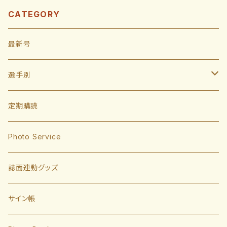
CATEGORY
最新号
選手別
投手
定期購読
東浜巨
捕手
Photo Service
有原航平
甲斐拓也
内野手
誌面連動グッズ
大津亮介
海野隆司
川瀬晃
外野手
サイン帳
岩井俊介
谷川原健太
山川穂高