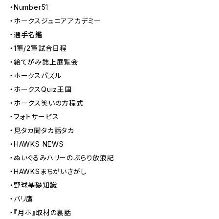
・Number51
・ホークスジュニアアカデミー
・選手名鑑
・1軍/2軍試合日程
・絵てがみ誌上展覧会
・ホークスパズル
・ホークスQuiz王国
・ホークス笑いの方程式
・フォトサービス
・見タカ聞タカ話タカ
・HAWKS NEWS
・ぬいぐるみハリーのぶらり放浪記
・HAWKSまちがいさがし
・野球基礎知識
・バリ鷹
・『月ホ』取材の裏話