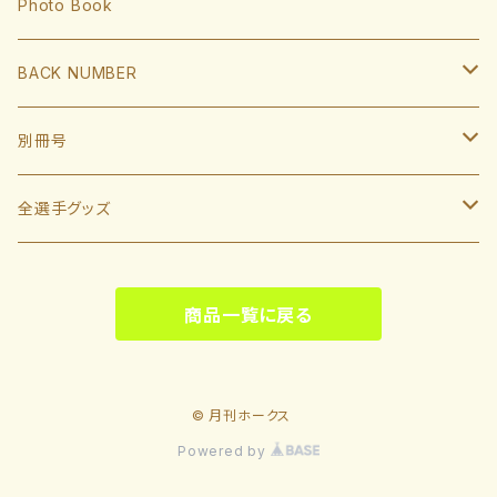
近藤健介
監督・コーチ
Photo Book
L.モイネロ
渡邉陸
今宮健太
中村晃
小久保裕紀監督
BACK NUMBER
杉山一樹
嶺井博希
牧原大成
柳田悠岐
斉藤和巳
2022
別冊号
前田悠伍
盛島稜大
周東佑京
佐藤直樹
城島健司CBO
2021
2019
全選手グッズ
大関友久
大友宗
栗原陵矢
正木智也
大越基
2020
2018
ポスターカレンダー
藤井皓哉
山本祐大
廣瀨隆太
商品一覧に戻る
柳町達
2019
2017
等身大タオル
松本晴
野村勇
笹川吉康
2018
2022
© 月刊ホークス
板東湧梧
緒方理貢
緒方理貢
Powered by
2017
2023
大山凌