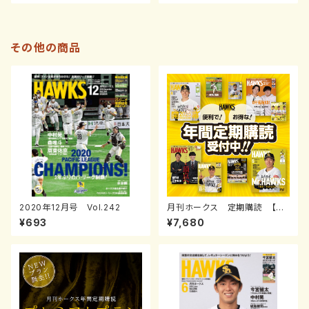
その他の商品
2020年12月号 Vol.242
月刊ホークス 定期購読 【通
常】
¥693
¥7,680