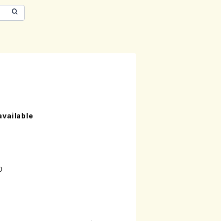
available
り