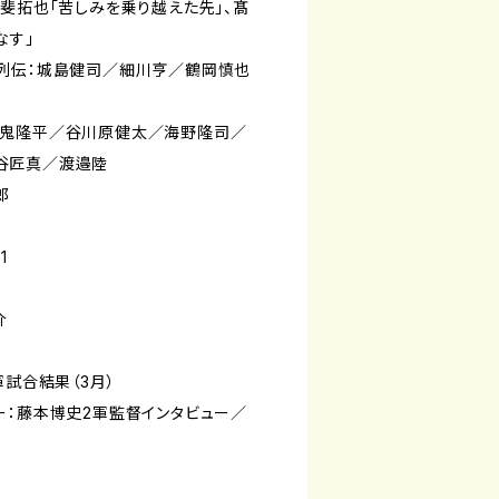
斐拓也「苦しみを乗り越えた先」、髙
なす」
列伝：城島健司／細川亨／鶴岡慎也
九鬼隆平／谷川原健太／海野隆司／
谷匠真／渡邉陸
郎
1
介
軍試合結果（3月）
：藤本博史2軍監督インタビュー／