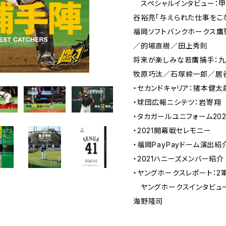
スペシャルインタビュー：甲
谷裕亮「与えられた仕事をこ
福岡ソフトバンクホークス鷹
／的場直樹／田上秀則
将来が楽しみな若鷹捕手：
牧原巧汰／石塚綜一郎／居
・セカンドキャリア：猪本健太
・球団広報ニシテツ：岩嵜翔
・タカガールユニフォーム202
・2021開幕戦セレモニー
・福岡PayPayドーム演出紹
・2021ハニーズメンバー紹介
・ヤングホークスレポート：2
ヤングホークスインタビュー
海野隆司