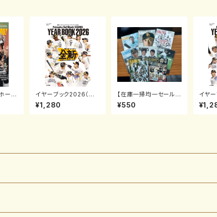
ホーク
イヤーブック2026（月
【在庫一掃均一セール】
イヤー
 パ・リ
刊ホークス2026年4月
月刊ホークス2011年2
刊ホー
¥1,280
¥550
¥1,2
号増刊）
～12月号
号増