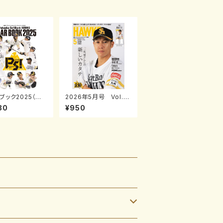
ブック2025（月
2026年5月号 Vol.3
クス2025年4月
07
80
¥950
刊）