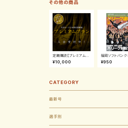
その他の商品
定期購読【プレミアムプ
福岡ソフトバンク
ラン】※2026年8月号
ス2025パーソル
¥10,000
¥950
(7月発売）開始 0619
ーグ連覇
-0720受付
CATEGORY
最新号
選手別