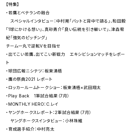
【特集】
・若鷹とベテランの融合
スペシャルインタビュー：中村晃「バットと背中で語る」、和田毅
「1球にかける想い」、真砂勇介「良い伝統を引き継いで」、津森宥
紀「強気のピッチング」
チーム一丸で逆転Vを目指せ
・出てこい若鷹、出てこい新戦力 エキシビションマッチをレポー
ト
・球団広報ニシテツ：板東湧梧
・鷹の祭典2021 レポート
・ロッカールームトークショー：板東湧梧×武田翔太
・Play Back 1軍試合結果（7月）
・MONTHLY HERO：C.レイ
・ヤングホークスレポート：2軍試合結果（7月）
ヤングホークスインタビュー：小林珠維
・育成選手紹介：中村亮太