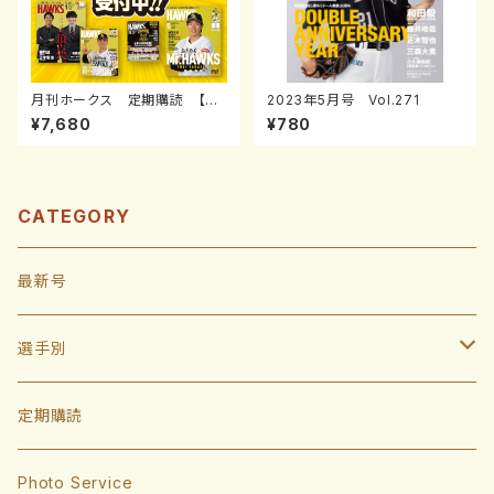
月刊ホークス 定期購読 【通
2023年5月号 Vol.271
常】
¥7,680
¥780
CATEGORY
最新号
選手別
投手
定期購読
東浜巨
捕手
Photo Service