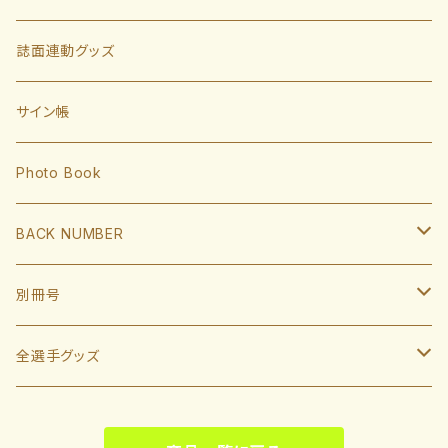
有原航平
甲斐拓也
内野手
誌面連動グッズ
大津亮介
海野隆司
川瀬晃
外野手
サイン帳
岩井俊介
谷川原健太
山川穂高
近藤健介
監督・コーチ
Photo Book
L.モイネロ
渡邉陸
今宮健太
中村晃
小久保裕紀監督
BACK NUMBER
杉山一樹
嶺井博希
牧原大成
柳田悠岐
斉藤和巳
2022
別冊号
前田悠伍
盛島稜大
周東佑京
佐藤直樹
城島健司CBO
2021
2019
全選手グッズ
大関友久
大友宗
栗原陵矢
正木智也
大越基
2020
2018
ポスターカレンダー
藤井皓哉
山本祐大