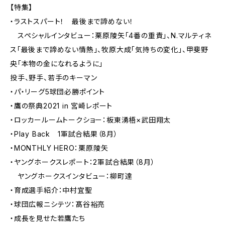
【特集】
・ラストスパート！ 最後まで諦めない！
スペシャルインタビュー：栗原陵矢「4番の重責」、N.マルティネ
ス「最後まで諦めない情熱」、牧原大成「気持ちの変化」、甲斐野
央「本物の金になれるように」
投手、野手、若手のキーマン
・パ・リーグ5球団必勝ポイント
・鷹の祭典2021 in 宮崎レポート
・ロッカールームトークショー：板東湧梧×武田翔太
・Play Back 1軍試合結果（8月）
・MONTHLY HERO：栗原陵矢
・ヤングホークスレポート：2軍試合結果（8月）
ヤングホークスインタビュー：柳町達
・育成選手紹介：中村宜聖
・球団広報ニシテツ：髙谷裕亮
・成長を見せた若鷹たち