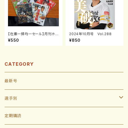
【在庫一掃均一セール】月刊ホー
2024年10月号 Vol.288
クス2010年1～12月号
¥550
¥850
CATEGORY
最新号
選手別
投手
定期購読