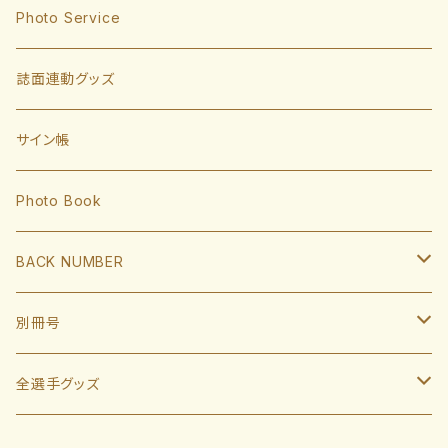
東浜巨
捕手
Photo Service
有原航平
甲斐拓也
内野手
誌面連動グッズ
大津亮介
海野隆司
川瀬晃
外野手
サイン帳
岩井俊介
谷川原健太
山川穂高
近藤健介
監督・コーチ
Photo Book
L.モイネロ
渡邉陸
今宮健太
中村晃
小久保裕紀監督
BACK NUMBER
杉山一樹
嶺井博希
牧原大成
柳田悠岐
斉藤和巳
2022
別冊号
前田悠伍
盛島稜大
周東佑京
佐藤直樹
城島健司CBO
2021
2019
全選手グッズ
大関友久
大友宗
栗原陵矢
正木智也
大越基
2020
2018
ポスターカレンダー