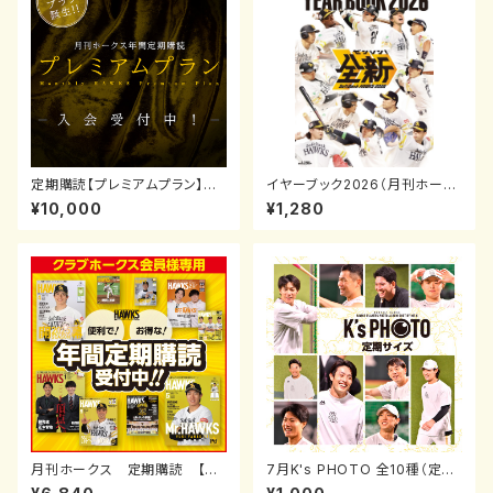
定期購読【プレミアムプラン】※2
イヤーブック2026（月刊ホーク
026年9月号(8月発売）開始
ス2026年4月号増刊）
¥10,000
¥1,280
0721-0819受付
月刊ホークス 定期購読 【Ｃ
7月K's PHOTO 全10種（定期
Ｈ会員用】
券サイズ）