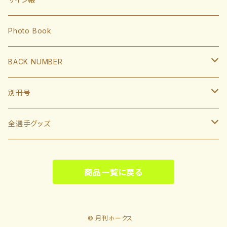
岩井俊介
谷川原健太
山川穂高
近藤健介
監督・コーチ
Photo Book
L.モイネロ
渡邉陸
今宮健太
中村晃
小久保裕紀監督
BACK NUMBER
杉山一樹
嶺井博希
牧原大成
柳田悠岐
斉藤和巳
2022
別冊号
前田悠伍
盛島稜大
周東佑京
佐藤直樹
城島健司CBO
2021
2019
全選手グッズ
大関友久
大友宗
栗原陵矢
正木智也
大越基
2020
2018
ポスターカレンダー
藤井皓哉
山本祐大
廣瀨隆太
商品一覧に戻る
柳町達
2019
2017
等身大タオル
松本晴
野村勇
笹川吉康
2018
2022
© 月刊ホークス
板東湧梧