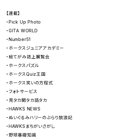
【連載】
・Pick Up Photo
・GITA WORLD
・Number51
・ホークスジュニアアカデミー
・絵てがみ誌上展覧会
・ホークスパズル
・ホークスQuiz王国
・ホークス笑いの方程式
・フォトサービス
・見タカ聞タカ話タカ
・HAWKS NEWS
・ぬいぐるみハリーのぶらり放浪記
・HAWKSまちがいさがし
・野球基礎知識