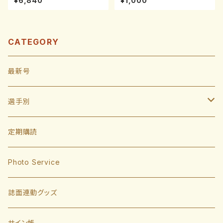
¥6,840
¥1,000
CATEGORY
最新号
選手別
投手
定期購読
東浜巨
捕手
Photo Service
有原航平
甲斐拓也
内野手
誌面連動グッズ
大津亮介
海野隆司
川瀬晃
外野手
サイン帳