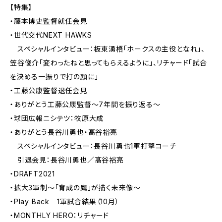
【特集】
・藤本博史監督就任会見
・世代交代NEXT HAWKS
スペシャルインタビュー：板東湧梧「ホークスの主役となれ」、
笠谷俊介「変わったねと思ってもらえるように」、リチャード「試合
を決める一振りで打の顔に」
・工藤公康監督退任会見
・ありがとう工藤公康監督～7年間を振り返る～
・球団広報ニシテツ：牧原大成
・ありがとう長谷川勇也・髙谷裕亮
スペシャルインタビュー：長谷川勇也1軍打撃コーチ
引退会見：長谷川勇也／髙谷裕亮
・DRAFT2021
・拡大3軍制～「育成の鷹」が描く未来像～
・Play Back 1軍試合結果（10月）
・MONTHLY HERO：リチャード