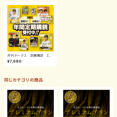
月刊ホークス 定期購読 【通
常】
¥7,680
同じカテゴリの商品