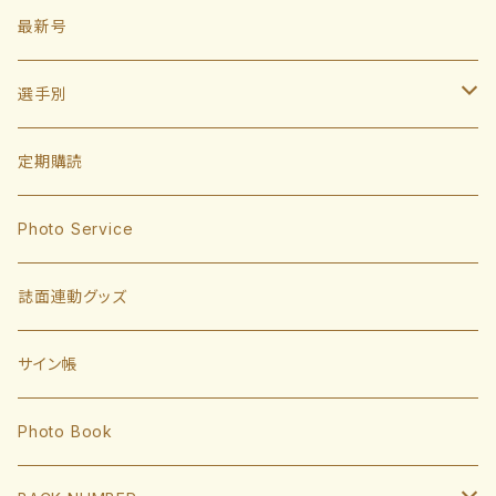
最新号
選手別
投手
定期購読
東浜巨
捕手
Photo Service
有原航平
甲斐拓也
内野手
誌面連動グッズ
大津亮介
海野隆司
川瀬晃
外野手
サイン帳
岩井俊介
谷川原健太
山川穂高
近藤健介
監督・コーチ
Photo Book
L.モイネロ
渡邉陸
今宮健太
中村晃
小久保裕紀監督