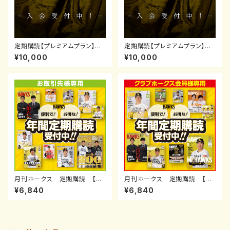
定期購読【プレミアムプラン】※2
定期購読【プレミアムプラン】※2
026年9月号(8月発売）開始
026年8月号(7月発売）開始
¥10,000
¥10,000
0721-0819受付
0619-0720受付
月刊ホークス 定期購読 【お
月刊ホークス 定期購読 【Ｃ
取引先様用】
Ｈ会員用】
¥6,840
¥6,840