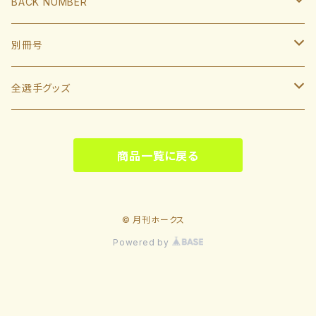
BACK NUMBER
杉山一樹
嶺井博希
牧原大成
柳田悠岐
斉藤和巳
2022
別冊号
前田悠伍
盛島稜大
周東佑京
佐藤直樹
城島健司CBO
2021
2019
全選手グッズ
大関友久
大友宗
栗原陵矢
正木智也
大越基
2020
2018
ポスターカレンダー
藤井皓哉
山本祐大
廣瀨隆太
商品一覧に戻る
柳町達
2019
2017
等身大タオル
松本晴
野村勇
笹川吉康
2018
2022
© 月刊ホークス
板東湧梧
緒方理貢
緒方理貢
Powered by
2017
2023
大山凌
井上朋也
川村友斗
2023
2024
長谷川威展
三森大貴